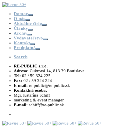
Domov
O nás
Aktuálne číslo
Články
Archív
Vydavateľstvo
Kontakt
Predplatné
Search
RE-PUBLIC s.r.o.
Adresa:
Cukrová 14, 813 39 Bratislava
Tel:
02 / 59 324 225
Fax:
02 / 59 324 224
E-mail:
re-public@re-public.sk
Kontaktná osoba:
Mgr. Katarína Schiff
marketing & event manager
E-mail:
schiff@re-public.sk