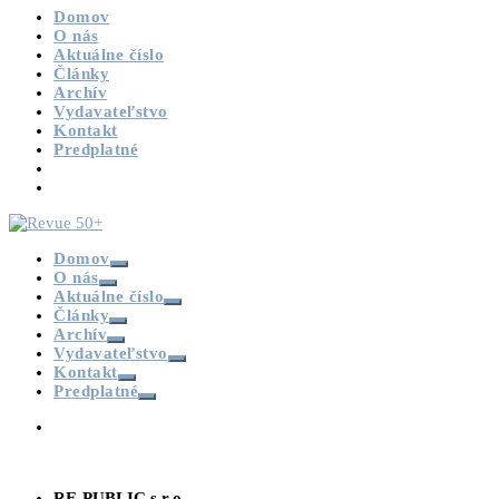
Domov
O nás
Aktuálne číslo
Články
Archív
Vydavateľstvo
Kontakt
Predplatné
Domov
O nás
Aktuálne číslo
Články
Archív
Vydavateľstvo
Kontakt
Predplatné
RE-PUBLIC s.r.o.