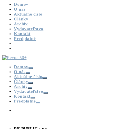
Domov
O nás
Aktuálne číslo
Články
Archív
Vydavateľstvo
Kontakt
Predplatné
Domov
O nás
Aktuálne číslo
Články
Archív
Vydavateľstvo
Kontakt
Predplatné
RE-PUBLIC s.r.o.