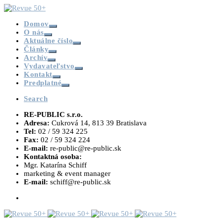
Domov
O nás
Aktuálne číslo
Články
Archív
Vydavateľstvo
Kontakt
Predplatné
Search
RE-PUBLIC s.r.o.
Adresa:
Cukrová 14, 813 39 Bratislava
Tel:
02 / 59 324 225
Fax:
02 / 59 324 224
E-mail:
re-public@re-public.sk
Kontaktná osoba:
Mgr. Katarína Schiff
marketing & event manager
E-mail:
schiff@re-public.sk