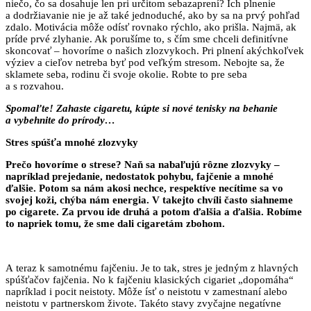
niečo, čo sa dosahuje len pri určitom sebazaprení? Ich plnenie
a dodržiavanie nie je až také jednoduché, ako by sa na prvý pohľad
zdalo. Motivácia môže odísť rovnako rýchlo, ako prišla. Najmä, ak
príde prvé zlyhanie. Ak porušíme to, s čím sme chceli definitívne
skoncovať – hovoríme o našich zlozvykoch. Pri plnení akýchkoľvek
výziev a cieľov netreba byť pod veľkým stresom. Nebojte sa, že
sklamete seba, rodinu či svoje okolie. Robte to pre seba
a s rozvahou.
Spomaľte! Zahaste cigaretu, kúpte si nové tenisky na behanie
a vybehnite do prírody…
Stres spúšťa mnohé zlozvyky
Prečo hovoríme o strese? Naň sa nabaľujú rôzne zlozvyky –
napríklad prejedanie, nedostatok pohybu, fajčenie a mnohé
ďalšie. Potom sa nám akosi nechce, respektíve necítime sa vo
svojej koži, chýba nám energia. V takejto chvíli často siahneme
po cigarete. Za prvou ide druhá a potom ďalšia a ďalšia. Robíme
to napriek tomu, že sme dali cigaretám zbohom.
A teraz k samotnému fajčeniu. Je to tak, stres je jedným z hlavných
spúšťačov fajčenia. No k fajčeniu klasických cigariet „dopomáha“
napríklad i pocit neistoty. Môže ísť o neistotu v zamestnaní alebo
neistotu v partnerskom živote. Takéto stavy zvyčajne negatívne