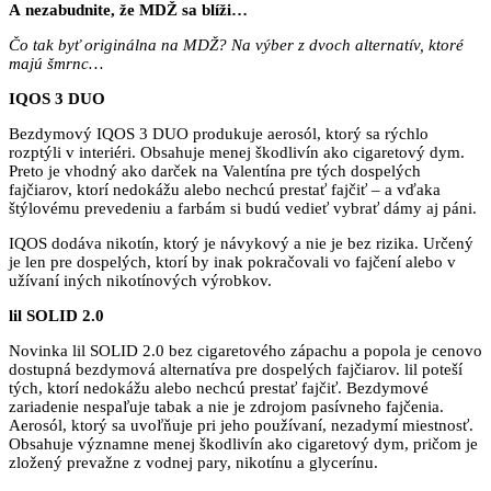
A nezabudnite, že MDŽ sa blíži…
Čo tak
byť originálna na MDŽ? Na výber z dvoch alternatív, ktoré
majú šmrnc…
IQOS 3 DUO
Bezdymový IQOS 3 DUO produkuje aerosól, ktorý sa rýchlo
rozptýli v interiéri. Obsahuje menej škodlivín ako cigaretový dym.
Preto je vhodný ako darček na Valentína pre tých dospelých
fajčiarov, ktorí nedokážu alebo nechcú prestať fajčiť – a vďaka
štýlovému prevedeniu a farbám si budú vedieť vybrať dámy aj páni.
IQOS dodáva nikotín, ktorý je návykový a nie je bez rizika. Určený
je len pre dospelých, ktorí by inak pokračovali vo fajčení alebo v
užívaní iných nikotínových výrobkov.
lil SOLID 2.0
Novinka lil SOLID 2.0 bez cigaretového zápachu a popola je cenovo
dostupná bezdymová alternatíva pre dospelých fajčiarov. lil poteší
tých, ktorí nedokážu alebo nechcú prestať fajčiť. Bezdymové
zariadenie nespaľuje tabak a nie je zdrojom pasívneho fajčenia.
Aerosól, ktorý sa uvoľňuje pri jeho používaní, nezadymí miestnosť.
Obsahuje významne menej škodlivín ako cigaretový dym, pričom je
zložený prevažne z vodnej pary, nikotínu a glycerínu.