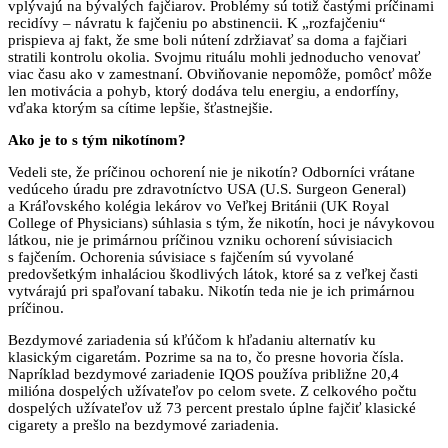
vplývajú na bývalých fajčiarov. Problémy sú totiž častými príčinami
recidívy – návratu k fajčeniu po abstinencii. K „rozfajčeniu“
prispieva aj fakt, že sme boli nútení zdržiavať sa doma a fajčiari
stratili kontrolu okolia. Svojmu rituálu mohli jednoducho venovať
viac času ako v zamestnaní. Obviňovanie nepomôže, pomôcť môže
len motivácia a pohyb, ktorý dodáva telu energiu, a endorfíny,
vďaka ktorým sa cítime lepšie, šťastnejšie.
Ako je to s tým nikotínom?
Vedeli ste, že príčinou ochorení nie je nikotín? Odborníci vrátane
vedúceho úradu pre zdravotníctvo USA (U.S. Surgeon General)
a Kráľovského kolégia lekárov vo Veľkej Británii (UK Royal
College of Physicians) súhlasia s tým, že nikotín, hoci je návykovou
látkou, nie je primárnou príčinou vzniku ochorení súvisiacich
s fajčením. Ochorenia súvisiace s fajčením sú vyvolané
predovšetkým inhaláciou škodlivých látok, ktoré sa z veľkej časti
vytvárajú pri spaľovaní tabaku. Nikotín teda nie je ich primárnou
príčinou.
Bezdymové zariadenia sú kľúčom k hľadaniu alternatív ku
klasickým cigaretám. Pozrime sa na to, čo presne hovoria čísla.
Napríklad bezdymové zariadenie IQOS používa približne 20,4
milióna dospelých užívateľov po celom svete. Z celkového počtu
dospelých užívateľov už 73 percent prestalo úplne fajčiť klasické
cigarety a prešlo na bezdymové zariadenia.