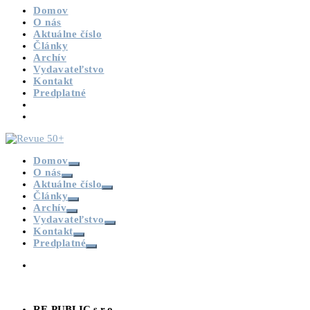
Domov
O nás
Aktuálne číslo
Články
Archív
Vydavateľstvo
Kontakt
Predplatné
Domov
O nás
Aktuálne číslo
Články
Archív
Vydavateľstvo
Kontakt
Predplatné
RE-PUBLIC s.r.o.