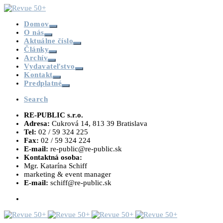
Domov
O nás
Aktuálne číslo
Články
Archív
Vydavateľstvo
Kontakt
Predplatné
Search
RE-PUBLIC s.r.o.
Adresa:
Cukrová 14, 813 39 Bratislava
Tel:
02 / 59 324 225
Fax:
02 / 59 324 224
E-mail:
re-public@re-public.sk
Kontaktná osoba:
Mgr. Katarína Schiff
marketing & event manager
E-mail:
schiff@re-public.sk